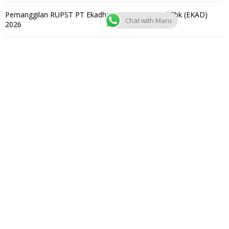
Pemanggilan RUPST PT Ekadharma International Tbk (EKAD)
Chat with Maru
2026
Aluminium Foil Container Daimaru
Daimaru Official Store Makassar, Kini Hadir di 6 Kota
ARCHIVES
July 2026
May 2026
April 2026
December 2025