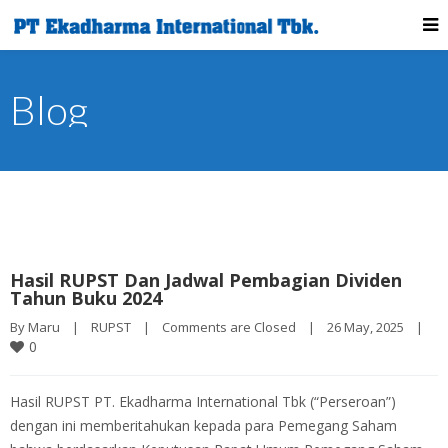
Blog
Hasil RUPST Dan Jadwal Pembagian Dividen
Tahun Buku 2024
By 
Maru
|
RUPST
|
Comments are Closed
|
26 May, 2025    
|
0
Hasil RUPST PT. Ekadharma International Tbk (“Perseroan”)
dengan ini memberitahukan kepada para Pemegang Saham